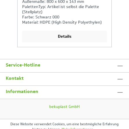
Außenmaße: 800 x 600 x 143 mm
A
PalettenTyp: Artikel ist selbst die Palette
P
(Stellplatz)
B
Farbe: Schwarz 000
S
Material: HDPE (High Density Polyethylen)
Gr
Industrietauglich: Ja
Details
Service-Hotline
Kontakt
Informationen
bekuplast GmbH
Diese Website verwendet Cookies, um eine bestmögliche Erfahrung