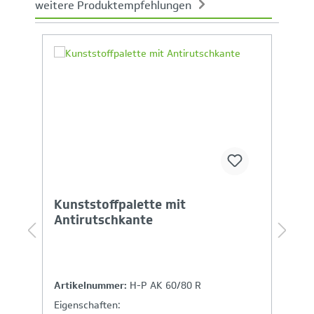
weitere Produktempfehlungen
Produktgalerie überspringen
Ihr Produktvergleich ist voll
Kunststoffpalette mit
b
Antirutschkante
E
S
Artikelnummer:
H-P AK 60/80 R
A
Eigenschaften:
E