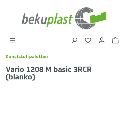
alt springen
Warenk
Kunststoffpaletten
Vario 1208 M basic 3RCR
(blanko)
Bildergalerie überspringen