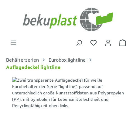
alt springen
Warenk
Behälterserien
Eurobox lightline
Auflagedeckel lightline