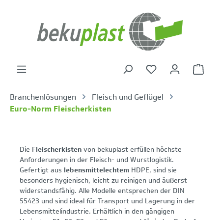
alt springen
Warenk
Branchenlösungen
Fleisch und Geflügel
Euro-Norm Fleischerkisten
Die F
leischerkisten
von bekuplast erfüllen höchste
Anforderungen in der Fleisch- und Wurstlogistik.
Gefertigt aus
lebensmittelechtem
HDPE, sind sie
besonders hygienisch, leicht zu reinigen und äußerst
widerstandsfähig. Alle Modelle entsprechen der DIN
55423 und sind ideal für Transport und Lagerung in der
Lebensmittelindustrie. Erhältlich in den gängigen