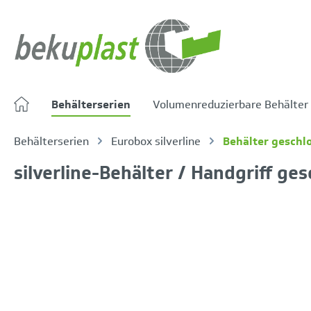
springen
Zur Hauptnavigation springen
Behälterserien
Volumenreduzierbare Behälter
Behälterserien
Eurobox silverline
Behälter geschl
silverline-Behälter / Handgriff ge
Bildergalerie überspringen