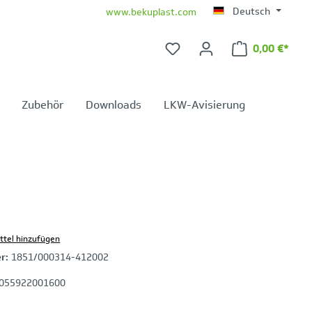
Deutsch
www.bekuplast.com
0,00 €*
Warenkorb 
Zubehör
Downloads
LKW-Avisierung
ttel hinzufügen
er:
1851/000314-412002
055922001600