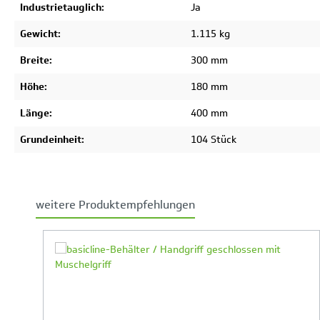
Industrietauglich:
Ja
Gewicht:
1.115 kg
Breite:
300 mm
Höhe:
180 mm
Länge:
400 mm
Grundeinheit:
104 Stück
weitere Produktempfehlungen
Produktgalerie überspringen
Ihr Produktvergleich ist voll