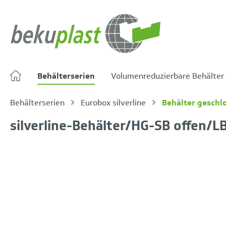
springen
Zur Hauptnavigation springen
Behälterserien
Volumenreduzierbare Behälter
Behälterserien
Eurobox silverline
Behälter geschl
silverline-Behälter/HG-SB offen/L
Bildergalerie überspringen