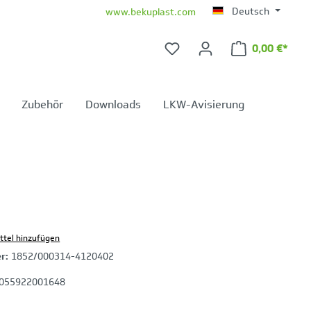
Deutsch
www.bekuplast.com
0,00 €*
Warenkorb 
Zubehör
Downloads
LKW-Avisierung
ttel hinzufügen
er:
1852/000314-4120402
055922001648