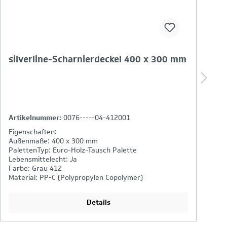
silverline-Scharnierdeckel 400 x 300 mm
S
S
Artikelnummer:
0076-----04-412001
A
Eigenschaften:
E
Außenmaße: 400 x 300 mm
P
PalettenTyp: Euro-Holz-Tausch Palette
F
Lebensmittelecht: Ja
In
Farbe: Grau 412
Material: PP-C (Polypropylen Copolymer)
Details