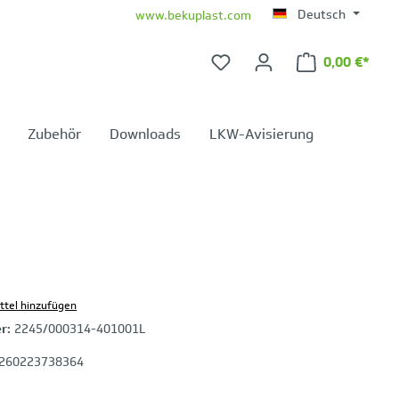
Deutsch
www.bekuplast.com
0,00 €*
Warenkorb 
Zubehör
Downloads
LKW-Avisierung
ttel hinzufügen
er:
2245/000314-401001L
260223738364