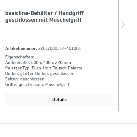
basicline-Behälter / Handgriff
l
geschlossen mit Muschelgriff
H
Artikelnummer:
2261/000314-401001
A
Eigenschaften:
E
Außenmaße: 600 x 400 x 220 mm
A
PalettenTyp: Euro-Holz-Tausch Palette
P
Boden: glatter Boden, geschlossen
B
Seiten: geschlossen
S
Griffe: geschlossen, Muschelgriff
Gr
Details