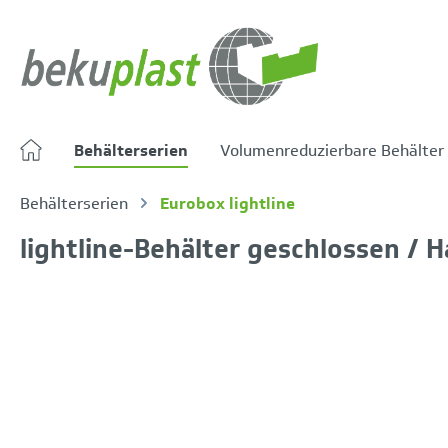
springen
Zur Hauptnavigation springen
Behälterserien
Volumenreduzierbare Behälter
Behälterserien
Eurobox lightline
lightline-Behälter geschlossen / Ha
Bildergalerie überspringen