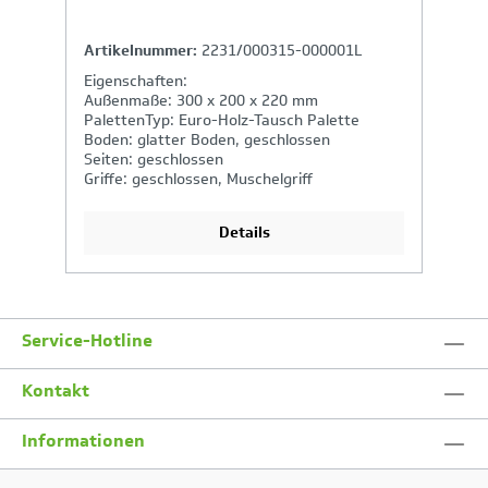
Artikelnummer:
2231/000315-000001L
A
Eigenschaften:
E
Außenmaße: 300 x 200 x 220 mm
A
PalettenTyp: Euro-Holz-Tausch Palette
P
Boden: glatter Boden, geschlossen
B
Seiten: geschlossen
S
Griffe: geschlossen, Muschelgriff
Gr
Details
Service-Hotline
Kontakt
Informationen