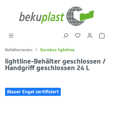
alt springen
Warenk
Behälterserien
Eurobox lightline
lightline-Behälter geschlossen /
Handgriff geschlossen 24 L
Bildergalerie überspringen
Blauer Engel zertifiziert