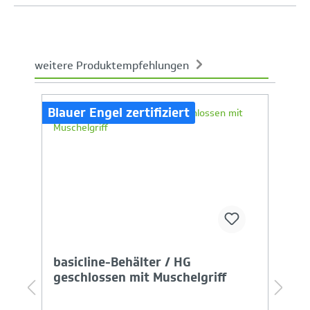
weitere Produktempfehlungen
Produktgalerie überspringen
Blauer Engel zertifiziert
Bl
Ihr Produktvergleich ist voll
basicline-Behälter / HG
l
geschlossen mit Muschelgriff
H