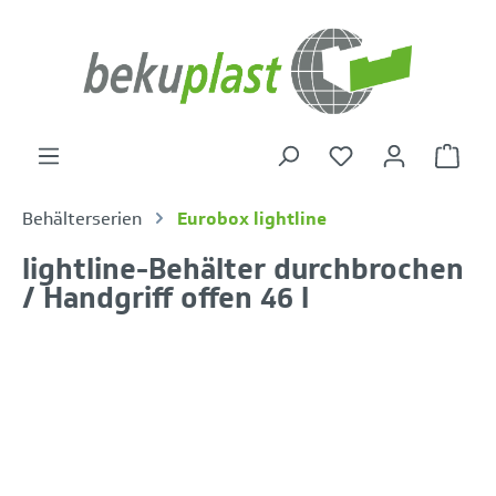
alt springen
Warenk
Behälterserien
Eurobox lightline
lightline-Behälter durchbrochen
/ Handgriff offen 46 l
Bildergalerie überspringen