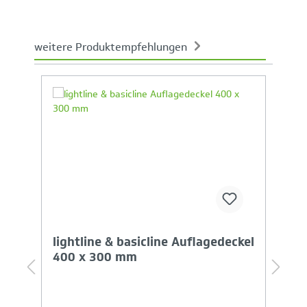
weitere Produktempfehlungen
Produktgalerie überspringen
Ihr Produktvergleich ist voll
lightline & basicline Auflagedeckel
b
400 x 300 mm
g