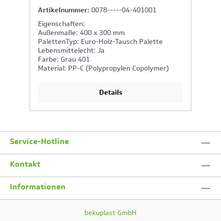
Artikelnummer:
0078-----04-401001
A
Eigenschaften:
E
Außenmaße: 400 x 300 mm
A
PalettenTyp: Euro-Holz-Tausch Palette
P
Lebensmittelecht: Ja
B
Farbe: Grau 401
S
Material: PP-C (Polypropylen Copolymer)
Gr
Details
Service-Hotline
Kontakt
Informationen
bekuplast GmbH