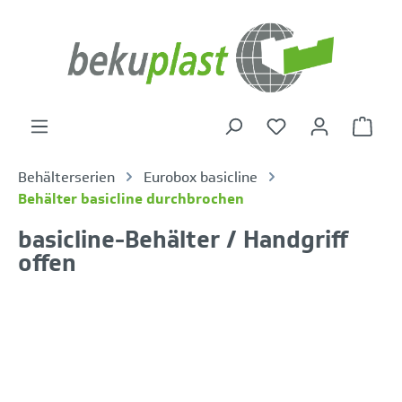
alt springen
Warenk
Behälterserien
Eurobox basicline
Behälter basicline durchbrochen
basicline-Behälter / Handgriff
offen
Bildergalerie überspringen