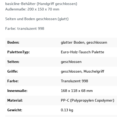
basicline-Behälter (Handgriff geschlossen)
Außenmaße: 200 x 150 x 70 mm
Seiten und Boden geschlossen (glatt)
Farbe: transluzent 998
Boden:
glatter Boden, geschlossen
PalettenTyp:
Euro-Holz-Tausch Palette
Seiten:
geschlossen
Griffe:
geschlossen, Muschelgriff
Farbe:
Transluzent 998
Innenmaße:
168 x 118 x 68 mm
Material:
PP-C (Polypropylen Copolymer)
Gewicht:
0.13 kg