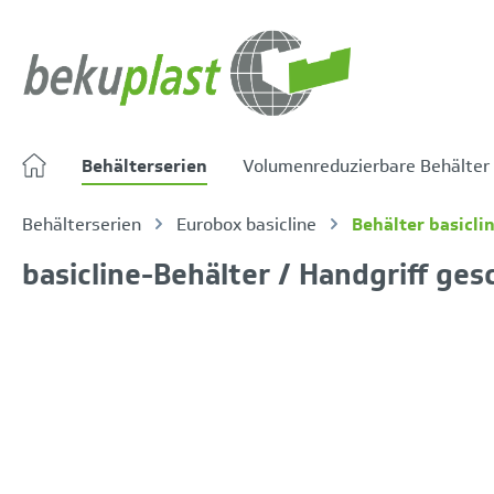
springen
Zur Hauptnavigation springen
Behälterserien
Volumenreduzierbare Behälter
Behälterserien
Eurobox basicline
Behälter basicli
basicline-Behälter / Handgriff ges
Bildergalerie überspringen