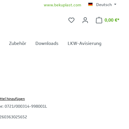
Deutsch
www.bekuplast.com
0,00 €*
Warenkorb 
Zubehör
Downloads
LKW-Avisierung
ttel hinzufügen
er:
0721/000314-998001L
260363025652