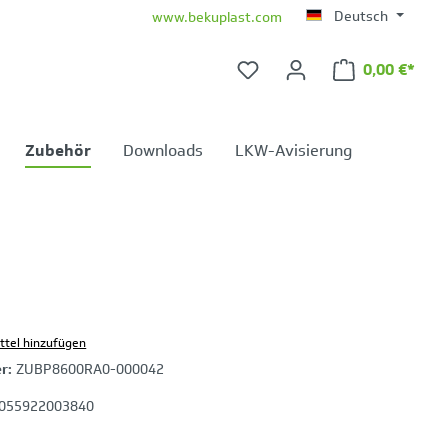
Deutsch
www.bekuplast.com
0,00 €*
Warenkorb 
Zubehör
Downloads
LKW-Avisierung
ttel hinzufügen
er:
ZUBP8600RA0-000042
055922003840