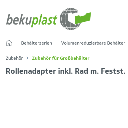
springen
Zur Hauptnavigation springen
Behälterserien
Volumenreduzierbare Behälter
Zubehör
Zubehör für Großbehälter
Rollenadapter inkl. Rad m. Festst
Bildergalerie überspringen