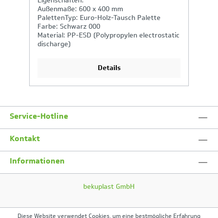
Eigenschaften:
E
Außenmaße: 600 x 400 mm
A
PalettenTyp: Euro-Holz-Tausch Palette
P
Farbe: Schwarz 000
B
Material: PP-ESD (Polypropylen electrostatic
S
discharge)
Gr
Industrietauglich: Ja
Details
Service-Hotline
Kontakt
Informationen
bekuplast GmbH
Diese Website verwendet Cookies, um eine bestmögliche Erfahrung