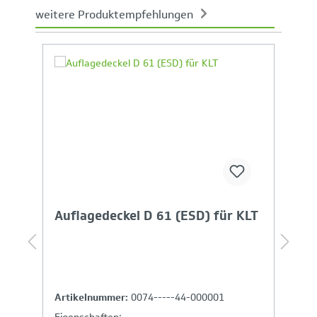
weitere Produktempfehlungen
Produktgalerie überspringen
Ihr Produktvergleich ist voll
Auflagedeckel D 61 (ESD) für KLT
R
m
Artikelnummer:
0074-----44-000001
A