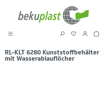
alt springen
Warenk
RL-KLT 6280 Kunststoffbehälter
mit Wasserablauflöcher
Bildergalerie überspringen