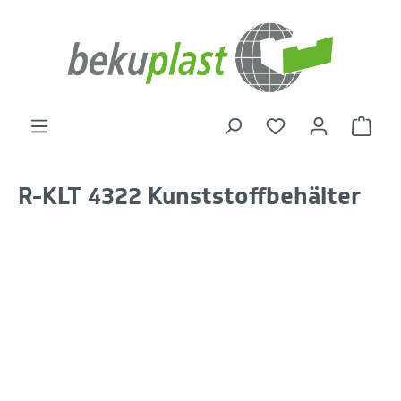
alt springen
Warenk
R-KLT 4322 Kunststoffbehälter
Bildergalerie überspringen