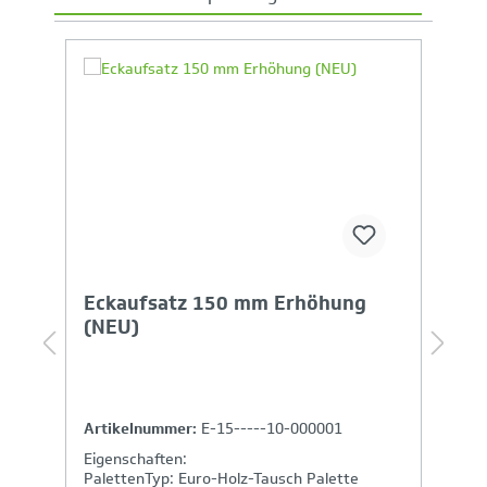
Produktgalerie überspringen
Ihr Produktvergleich ist voll
Eckaufsatz 150 mm Erhöhung
s
(NEU)
o
Artikelnummer:
E-15-----10-000001
A
Eigenschaften:
E
PalettenTyp: Euro-Holz-Tausch Palette
A