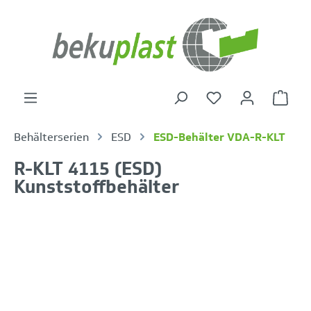
alt springen
Warenk
Behälterserien
ESD
ESD-Behälter VDA-R-KLT
R-KLT 4115 (ESD)
Kunststoffbehälter
Bildergalerie überspringen