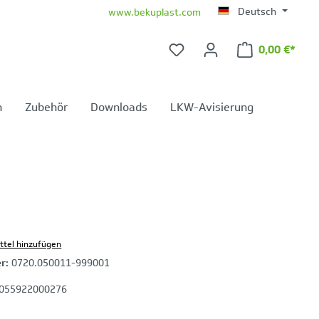
Deutsch
www.bekuplast.com
0,00 €*
Warenkorb 
n
Zubehör
Downloads
LKW-Avisierung
ttel hinzufügen
er:
0720.050011-999001
055922000276