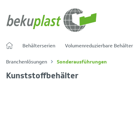
springen
Zur Hauptnavigation springen
Behälterserien
Volumenreduzierbare Behälter
Branchenlösungen
Sonderausführungen
Kunststoffbehälter
Bildergalerie überspringen