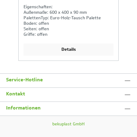
Eigenschaften:
E
Außenmaße: 600 x 400 x 90 mm
A
PalettenTyp: Euro-Holz-Tausch Palette
P
Boden: offen
B
Seiten: offen
Se
Griffe: offen
Gr
Details
Service-Hotline
Kontakt
Informationen
bekuplast GmbH