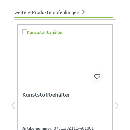
weitere Produktempfehlungen
Produktgalerie überspringen
Ihr Produktvergleich ist voll
Kunststoffbehälter
K
Artikelnummer:
0751.232111-401001
A