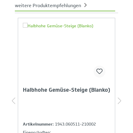
weitere Produktempfehlungen
Produktgalerie überspringen
Ihr Produktvergleich ist voll
Halbhohe Gemüse-Steige (Blanko)
C
Artikelnummer:
1943.060511-210002
A
Eigenschaften:
E