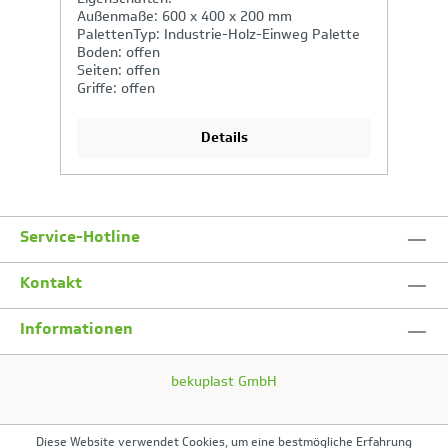
Außenmaße: 600 x 400 x 200 mm
A
PalettenTyp: Industrie-Holz-Einweg Palette
P
Boden: offen
B
Seiten: offen
Se
Griffe: offen
Gr
Details
Service-Hotline
Kontakt
Informationen
bekuplast GmbH
Diese Website verwendet Cookies, um eine bestmögliche Erfahrung