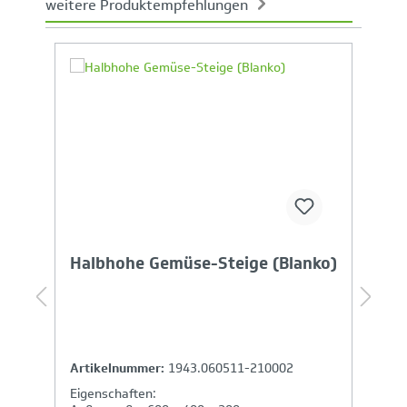
weitere Produktempfehlungen
Produktgalerie überspringen
Ihr Produktvergleich ist voll
Halbhohe Gemüse-Steige (Blanko)
C
Artikelnummer:
1943.060511-210002
A
Eigenschaften:
E