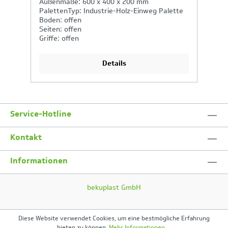
Außenmaße: 600 x 400 x 200 mm
A
PalettenTyp: Industrie-Holz-Einweg Palette
P
Boden: offen
B
Seiten: offen
Se
Griffe: offen
Gr
Details
Service-Hotline
Kontakt
Informationen
bekuplast GmbH
Diese Website verwendet Cookies, um eine bestmögliche Erfahrung
bieten zu können.
Mehr Informationen ...