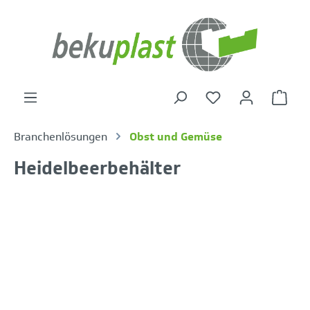
alt springen
Warenk
Branchenlösungen
Obst und Gemüse
Heidelbeerbehälter
Bildergalerie überspringen