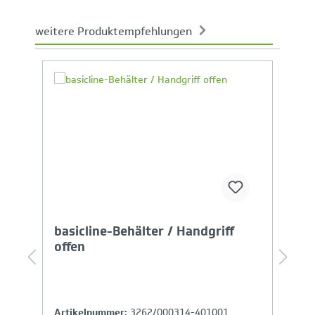
weitere Produktempfehlungen
Produktgalerie überspringen
Ihr Produktvergleich ist voll
basicline-Behälter / Handgriff
b
offen
o
Artikelnummer:
3262/000314-401001
A