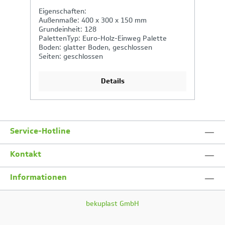
Eigenschaften:
E
Außenmaße: 400 x 300 x 150 mm
A
Grundeinheit: 128
G
PalettenTyp: Euro-Holz-Einweg Palette
P
Boden: glatter Boden, geschlossen
B
Seiten: geschlossen
S
Details
Service-Hotline
Kontakt
Informationen
bekuplast GmbH