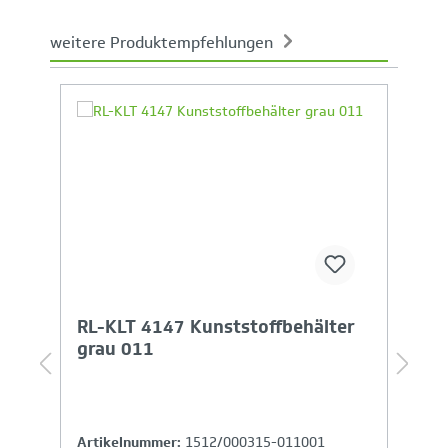
weitere Produktempfehlungen
Produktgalerie überspringen
Ihr Produktvergleich ist voll
RL-KLT 4147 Kunststoffbehälter
R
grau 011
Artikelnummer:
1512/000315-011001
A